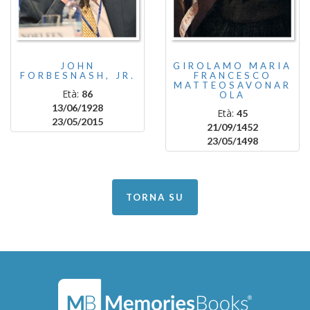
JOHN
GIROLAMO MARIA
FORBESNASH, JR.
FRANCESCO
MATTEOSAVONAR
Età:
86
OLA
13/06/1928
Età:
45
23/05/2015
21/09/1452
23/05/1498
TORNA SU