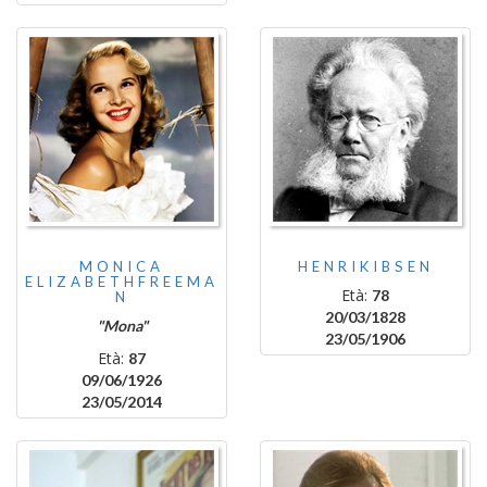
MONICA
HENRIKIBSEN
ELIZABETHFREEMA
Età:
78
N
20/03/1828
"Mona"
23/05/1906
Età:
87
09/06/1926
23/05/2014