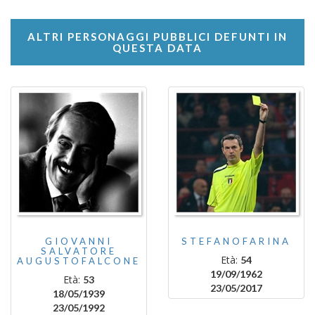
ALTRI PERSONAGGI PUBBLICI DEFUNTI IN
QUESTA DATA
GIOVANNI
STEFANOFARINA
SALVATORE
Età:
54
AUGUSTOFALCONE
19/09/1962
Età:
53
23/05/2017
18/05/1939
23/05/1992