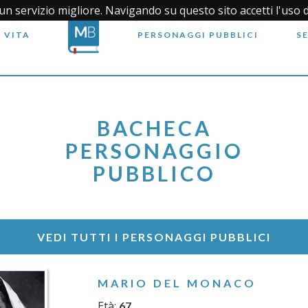
i un servizio migliore. Navigando su questo sito accetti l'uso 
 VITA
PERSONAGGI PUBBLICI
S
BACHECA
PERSONAGGIO
PUBBLICO
VEDI TUTTI I PERSONAGGI PUBBLICI
MARIO DEL MONACO
Età:
67