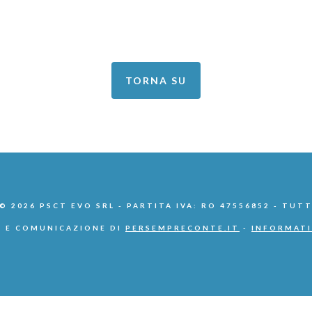
TORNA SU
 2026 PSCT EVO SRL - PARTITA IVA: RO 47556852 - TUTT
 E COMUNICAZIONE DI
PERSEMPRECONTE.IT
-
INFORMATI