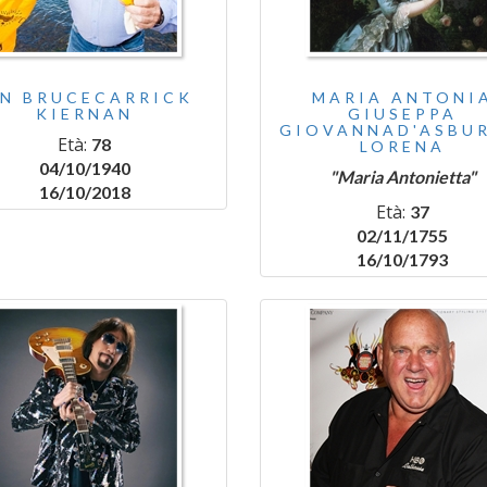
AN BRUCECARRICK
MARIA ANTONI
KIERNAN
GIUSEPPA
GIOVANNAD'ASBU
Età:
78
LORENA
04/10/1940
"Maria Antonietta"
16/10/2018
Età:
37
02/11/1755
16/10/1793