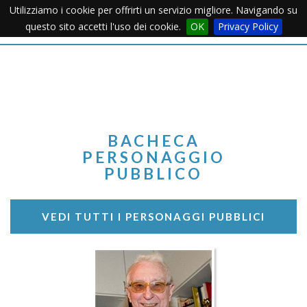
Utilizziamo i cookie per offrirti un servizio migliore. Navigando su
Apertu
questo sito accetti l'uso dei cookie.
OK
Privacy Policy
Menu
BACHECA
PERSONAGGIO
PUBBLICO
VEDI TUTTI I PERSONAGGI PUBBLICI