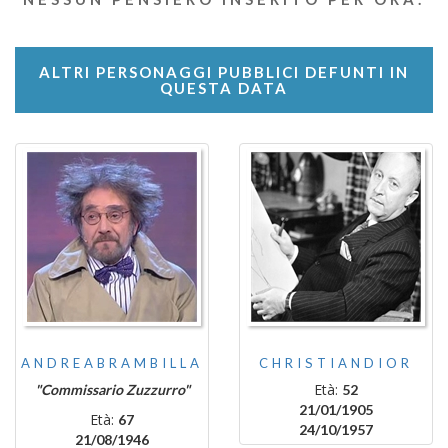
ALTRI PERSONAGGI PUBBLICI DEFUNTI IN
QUESTA DATA
ANDREABRAMBILLA
CHRISTIANDIOR
Età:
"Commissario Zuzzurro"
52
21/01/1905
Età:
67
24/10/1957
21/08/1946