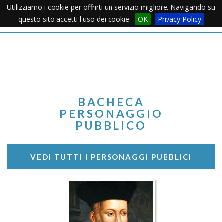
Utilizziamo i cookie per offrirti un servizio migliore. Navigando su
Apertu
questo sito accetti l'uso dei cookie.
OK
Privacy Policy
Menu
BACHECA
PERSONAGGIO
PUBBLICO
VEDI TUTTI I PERSONAGGI PUBBLICI