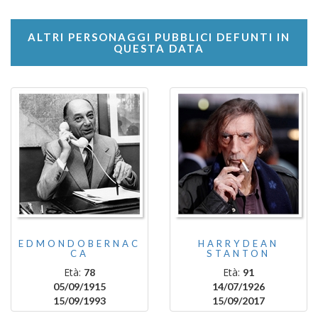
ALTRI PERSONAGGI PUBBLICI DEFUNTI IN
QUESTA DATA
EDMONDOBERNAC
HARRYDEAN
CA
STANTON
Età:
Età:
78
91
05/09/1915
14/07/1926
15/09/1993
15/09/2017