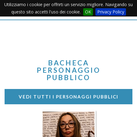
Utilizziamo i cookie per offrirti un servizio migliore. Navigando su
Apertu
questo sito accetti l'uso dei cookie.
OK
Privacy Policy
Menu
BACHECA
PERSONAGGIO
PUBBLICO
VEDI TUTTI I PERSONAGGI PUBBLICI