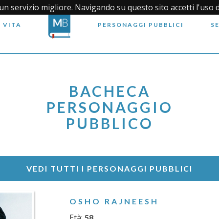
i un servizio migliore. Navigando su questo sito accetti l'uso 
 VITA
PERSONAGGI PUBBLICI
S
BACHECA
PERSONAGGIO
PUBBLICO
VEDI TUTTI I PERSONAGGI PUBBLICI
OSHO RAJNEESH
Età:
58