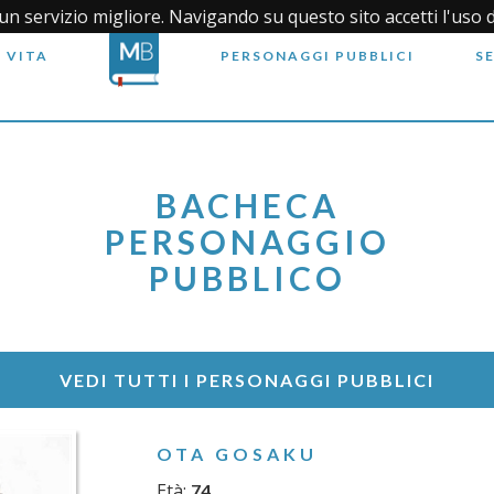
i un servizio migliore. Navigando su questo sito accetti l'uso 
 VITA
PERSONAGGI PUBBLICI
S
BACHECA
PERSONAGGIO
PUBBLICO
VEDI TUTTI I PERSONAGGI PUBBLICI
OTA GOSAKU
Età:
74