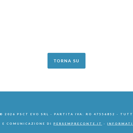
TORNA SU
 2026 PSCT EVO SRL - PARTITA IVA: RO 47556852 - TUTT
 E COMUNICAZIONE DI
PERSEMPRECONTE.IT
-
INFORMATI