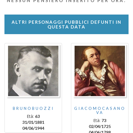
NESSUN PENSIERO INSERITO PER ORA.
ALTRI PERSONAGGI PUBBLICI DEFUNTI IN
QUESTA DATA
BRUNOBUOZZI
GIACOMOCASANO
VA
Età:
63
Età:
73
31/01/1881
02/04/1725
04/06/1944
04/06/1798