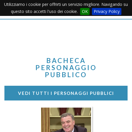
Utilizziamo i cookie per offrirti un servizio migliore. Navigando su
Apertu
questo sito accetti l'uso dei cookie.
OK
Privacy Policy
Menu
BACHECA
PERSONAGGIO
PUBBLICO
VEDI TUTTI I PERSONAGGI PUBBLICI