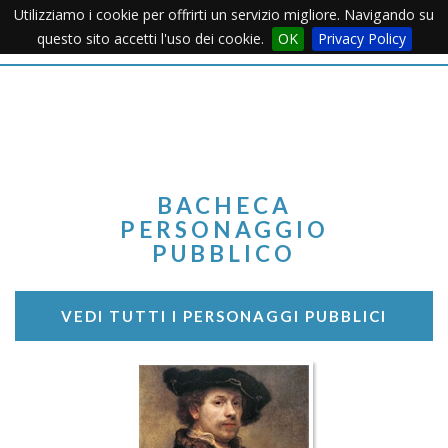
Utilizziamo i cookie per offrirti un servizio migliore. Navigando su
Apertu
questo sito accetti l'uso dei cookie.
OK
Privacy Policy
Menu
BACHECA
PERSONAGGIO
PUBBLICO
VEDI TUTTI I PERSONAGGI PUBBLICI