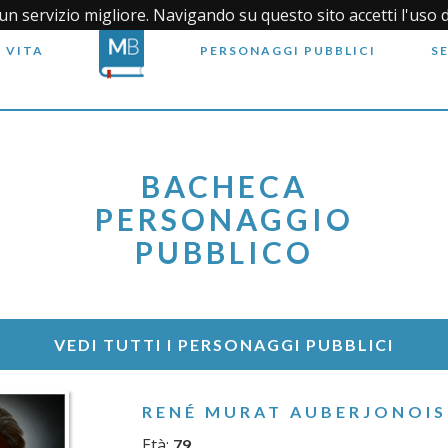
i un servizio migliore. Navigando su questo sito accetti l'uso 
 VITA
PERSONAGGI PUBBLICI
S
BACHECA
PERSONAGGIO
PUBBLICO
VEDI TUTTI I PERSONAGGI PUBBLICI
RENÉ MURAT AUBERJONOIS
Età:
79