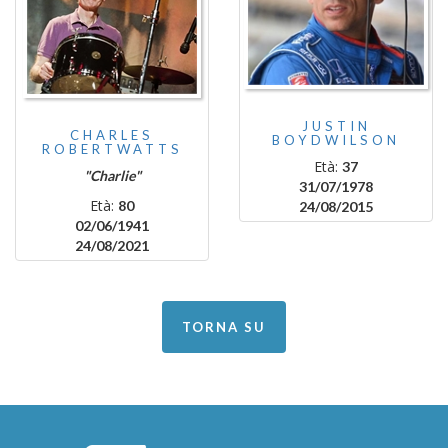
JUSTIN
CHARLES
BOYDWILSON
ROBERTWATTS
Età:
37
"Charlie"
31/07/1978
Età:
80
24/08/2015
02/06/1941
24/08/2021
TORNA SU