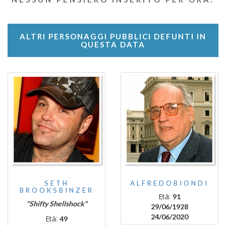
ALTRI PERSONAGGI PUBBLICI DEFUNTI IN
QUESTA DATA
SETH
ALFREDOBIONDI
BROOKSBINZER
Età:
91
"Shifty Shellshock"
29/06/1928
24/06/2020
Età:
49