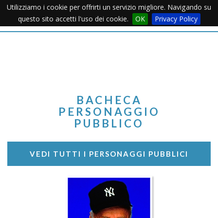
Utilizziamo i cookie per offrirti un servizio migliore. Navigando su
Apertu
questo sito accetti l'uso dei cookie.
OK
Privacy Policy
Menu
BACHECA
PERSONAGGIO
PUBBLICO
VEDI TUTTI I PERSONAGGI PUBBLICI