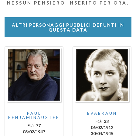
NESSUN PENSIERO INSERITO PER ORA.
ALTRI PERSONAGGI PUBBLICI DEFUNTI IN
QUESTA DATA
PAUL
EVABRAUN
BENJAMINAUSTER
Età:
33
Età:
77
06/02/1912
03/02/1947
30/04/1945