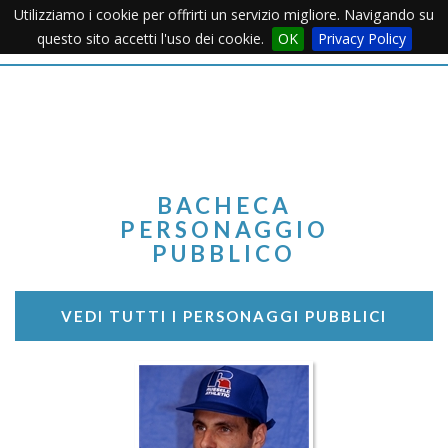
Utilizziamo i cookie per offrirti un servizio migliore. Navigando su
Apertu
questo sito accetti l'uso dei cookie.
OK
Privacy Policy
Menu
BACHECA
PERSONAGGIO
PUBBLICO
VEDI TUTTI I PERSONAGGI PUBBLICI