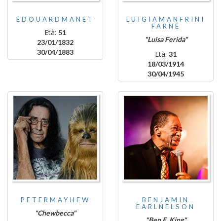
ÉDOUARDMANET
LUIGIAMANFRINI
FARNÉ
Età:
51
"Luisa Ferida"
23/01/1832
30/04/1883
Età:
31
18/03/1914
30/04/1945
PETERMAYHEW
BENJAMIN
EARLNELSON
"Chewbecca"
"Ben E. King"