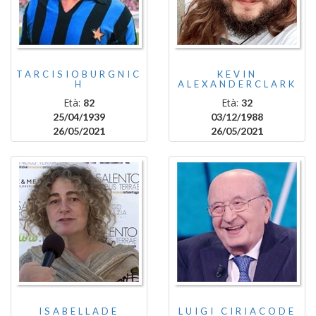
TARCISIOBURGNIC
KEVIN
H
ALEXANDERCLARK
Età:
Età:
82
32
25/04/1939
03/12/1988
26/05/2021
26/05/2021
ISABELLADE
LUIGI CIRIACODE