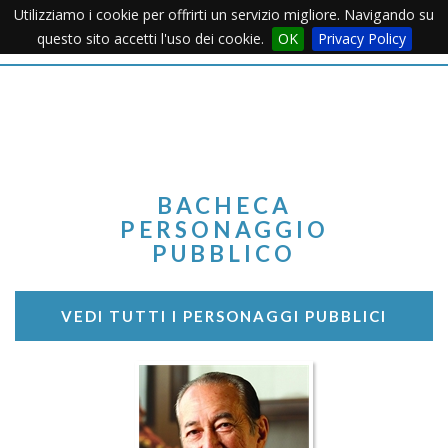
Utilizziamo i cookie per offrirti un servizio migliore. Navigando su
Apertu
questo sito accetti l'uso dei cookie.
OK
Privacy Policy
Menu
BACHECA
PERSONAGGIO
PUBBLICO
VEDI TUTTI I PERSONAGGI PUBBLICI