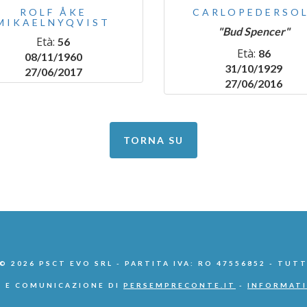
ROLF ÅKE
CARLOPEDERSOL
MIKAELNYQVIST
"Bud Spencer"
Età:
56
Età:
86
08/11/1960
31/10/1929
27/06/2017
27/06/2016
TORNA SU
 2026 PSCT EVO SRL - PARTITA IVA: RO 47556852 - TUTT
 E COMUNICAZIONE DI
PERSEMPRECONTE.IT
-
INFORMATI