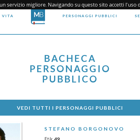
i un servizio migliore. Navigando su questo sito accetti l'uso 
 VITA
PERSONAGGI PUBBLICI
S
BACHECA
PERSONAGGIO
PUBBLICO
VEDI TUTTI I PERSONAGGI PUBBLICI
STEFANO BORGONOVO
Età:
49