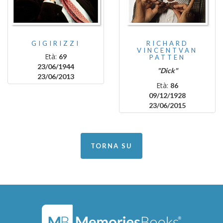
GIGIRIZZI
RICHARD
VINCENTVAN
Età:
69
PATTEN
23/06/1944
"Dick"
23/06/2013
Età:
86
09/12/1928
23/06/2015
TORNA SU