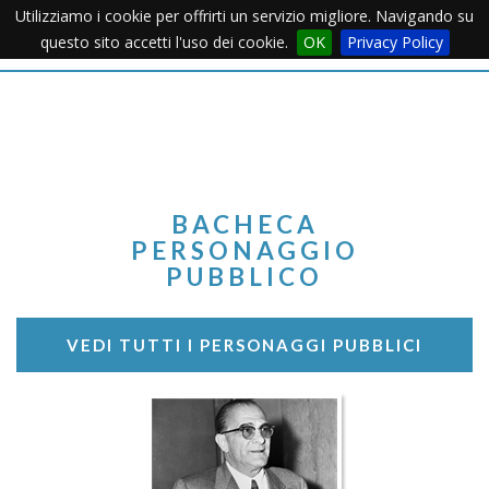
Utilizziamo i cookie per offrirti un servizio migliore. Navigando su
Apertu
questo sito accetti l'uso dei cookie.
OK
Privacy Policy
Menu
BACHECA
PERSONAGGIO
PUBBLICO
VEDI TUTTI I PERSONAGGI PUBBLICI