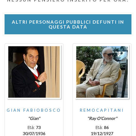
ALTRI PERSONAGGI PUBBLICI DEFUNTI IN
QUESTA DATA
GIAN FABIOBOSCO
REMOCAPITANI
"Gian"
"Ray O'Connor"
Età:
Età:
73
86
30/07/1936
19/12/1927