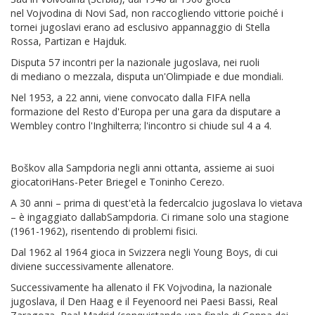
nel Vojvodina di Novi Sad, non raccogliendo vittorie poiché i
tornei jugoslavi erano ad esclusivo appannaggio di Stella
Rossa, Partizan e Hajduk.
Disputa 57 incontri per la nazionale jugoslava, nei ruoli
di mediano o mezzala, disputa un'Olimpiade e due mondiali.
Nel 1953, a 22 anni, viene convocato dalla FIFA nella
formazione del Resto d'Europa per una gara da disputare a
Wembley contro l'Inghilterra; l'incontro si chiude sul 4 a 4.
Boškov alla Sampdoria negli anni ottanta, assieme ai suoi
giocatoriHans-Peter Briegel e Toninho Cerezo.
A 30 anni – prima di quest'età la federcalcio jugoslava lo vietava
– è ingaggiato dallabSampdoria. Ci rimane solo una stagione
(1961-1962), risentendo di problemi fisici.
Dal 1962 al 1964 gioca in Svizzera negli Young Boys, di cui
diviene successivamente allenatore.
Successivamente ha allenato il FK Vojvodina, la nazionale
jugoslava, il Den Haag e il Feyenoord nei Paesi Bassi, Real