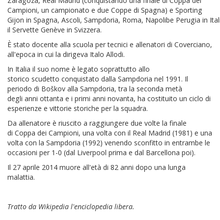
Zaragoza, Real Madrid (conquistando una finale di Coppa dei
Campioni, un campionato e due Coppe di Spagna) e Sporting
Gijon in Spagna, Ascoli, Sampdoria, Roma, Napolibe Perugia in Ital
il Servette Genève in Svizzera.
È stato docente alla scuola per tecnici e allenatori di Coverciano,
all'epoca in cui la dirigeva Italo Allodi.
In Italia il suo nome è legato soprattutto allo
storico scudetto conquistato dalla Sampdoria nel 1991. Il
periodo di Boškov alla Sampdoria, tra la seconda metà
degli anni ottanta e i primi anni novanta, ha costituito un ciclo di
esperienze e vittorie storiche per la squadra.
Da allenatore è riuscito a raggiungere due volte la finale
di Coppa dei Campioni, una volta con il Real Madrid (1981) e una
volta con la Sampdoria (1992) venendo sconfitto in entrambe le
occasioni per 1-0 (dal Liverpool prima e dal Barcellona poi).
Il 27 aprile 2014 muore all'età di 82 anni dopo una lunga
malattia.
Tratto da Wikipedia l'enciclopedia libera.