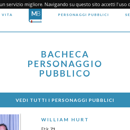
i un servizio migliore. Navigando su questo sito accetti l'uso 
 VITA
PERSONAGGI PUBBLICI
S
BACHECA
PERSONAGGIO
PUBBLICO
VEDI TUTTI I PERSONAGGI PUBBLICI
WILLIAM HURT
Età:
71