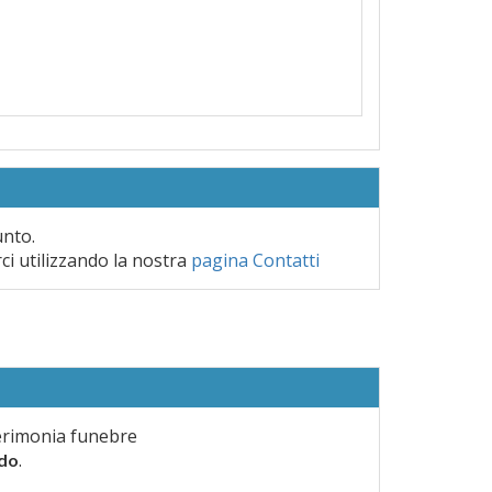
unto.
rci utilizzando la nostra
pagina Contatti
erimonia funebre
.
rdo