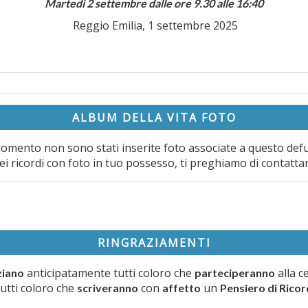
Martedì 2 settembre dalle ore 9.30 alle 16:40
Reggio Emilia, 1 settembre 2025
ALBUM DELLA VITA FOTO
omento non sono stati inserite foto associate a questo def
ei ricordi con foto in tuo possesso, ti preghiamo di contatta
RINGRAZIAMENTI
anticipatamente tutti coloro che
alla c
ziano
parteciperanno
tutti coloro che
con
un
scriveranno
affetto
Pensiero di Rico