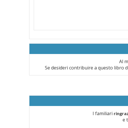
Al m
Se desideri contribuire a questo libro d
I familiari
ringra
e 