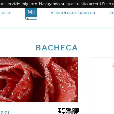
i un servizio migliore. Navigando su questo sito accetti l'uso 
 VITA
PERSONAGGI PUBBLICI
S
BACHECA
ZZI