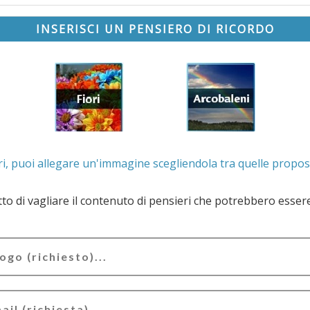
INSERISCI UN PENSIERO DI RICORDO
. Se lo desideri, puoi allegare un'immagine scegliendola t
e il contenuto di pensieri che potrebbero essere valutati offensivi e/o lesivi dell