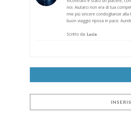
Incontrarti é stato un piacere, co
noi. Aiutarci non era di tua compe
mie più sincere condoglianze alla 
buon viaggio riposa in pace. Aureli
Scritto da:
Lucia