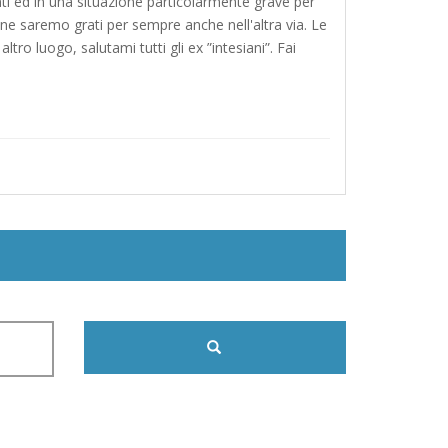
nti ed in una situazione particolarmente grave per
 ne saremo grati per sempre anche nell'altra via. Le
o luogo, salutami tutti gli ex ”intesiani”. Fai