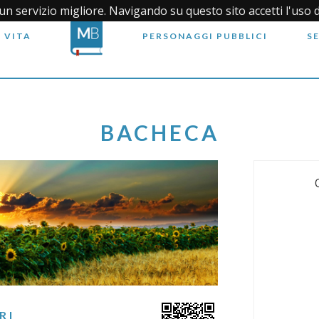
i un servizio migliore. Navigando su questo sito accetti l'uso 
 VITA
PERSONAGGI PUBBLICI
S
BACHECA
RI