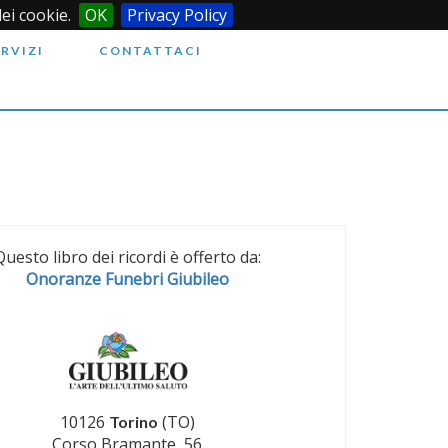
dei cookie.
OK
Privacy Policy
ERVIZI
CONTATTACI
Questo libro dei ricordi è offerto da:
Onoranze Funebri Giubileo
10126
(TO)
Torino
Corso Bramante, 56