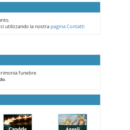
unto.
rci utilizzando la nostra
pagina Contatti
erimonia funebre
.
rdo