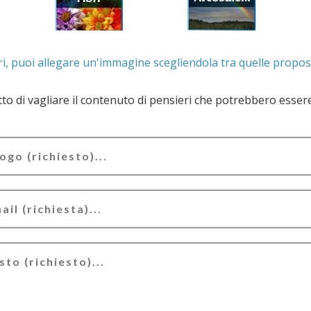
. Se lo desideri, puoi allegare un'immagine scegliendola t
e il contenuto di pensieri che potrebbero essere valutati offensivi e/o lesivi dell