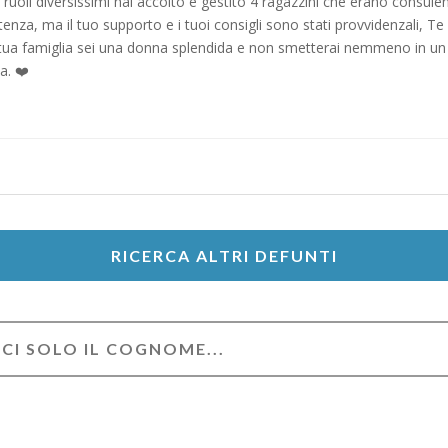
n ruoli diversissimi hai accolto e gestito 4 ragazzini che erano consule
tenza, ma il tuo supporto e i tuoi consigli sono stati provvidenzali, Te
tua famiglia sei una donna splendida e non smetterai nemmeno in un altr
a. ❤️
RICERCA ALTRI DEFUNTI