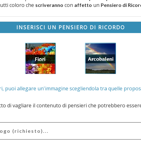
tutti coloro che
con
un
scriveranno
affetto
Pensiero di Rico
INSERISCI UN PENSIERO DI RICORDO
. Se lo desideri, puoi allegare un'immagine scegliendola t
e il contenuto di pensieri che potrebbero essere valutati offensivi e/o lesivi dell