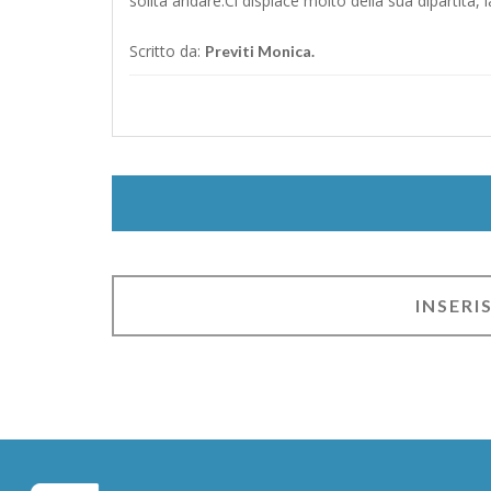
solita andare.Ci dispiace molto della sua dipartita, 
Scritto da:
Previti Monica.