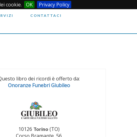
dei cookie.
OK
Privacy Policy
ERVIZI
CONTATTACI
Questo libro dei ricordi è offerto da:
Onoranze Funebri Giubileo
10126
(TO)
Torino
Corso Bramante, 56