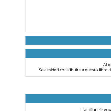
Al m
Se desideri contribuire a questo libro d
I familiari
ringra