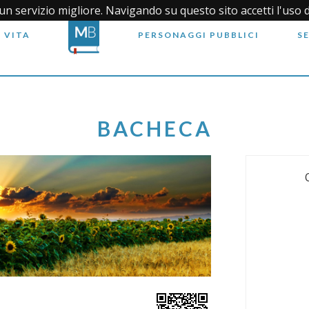
i un servizio migliore. Navigando su questo sito accetti l'uso 
 VITA
PERSONAGGI PUBBLICI
S
BACHECA