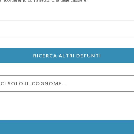
la ricorderemo con affetto. Una delle cassiere.
RICERCA ALTRI DEFUNTI