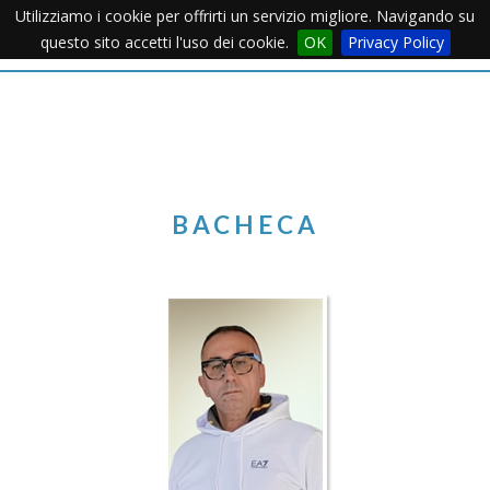
Utilizziamo i cookie per offrirti un servizio migliore. Navigando su
Apertu
questo sito accetti l'uso dei cookie.
OK
Privacy Policy
Menu
BACHECA