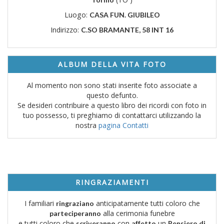
Luogo:
CASA FUN. GIUBILEO
Indirizzo:
C.SO BRAMANTE, 58 INT 16
ALBUM DELLA VITA FOTO
Al momento non sono stati inserite foto associate a
questo defunto.
Se desideri contribuire a questo libro dei ricordi con foto in
tuo possesso, ti preghiamo di contattarci utilizzando la
nostra
pagina Contatti
RINGRAZIAMENTI
I familiari
anticipatamente tutti coloro che
ringraziano
alla cerimonia funebre
parteciperanno
e tutti coloro che
con
un
scriveranno
affetto
Pensiero di