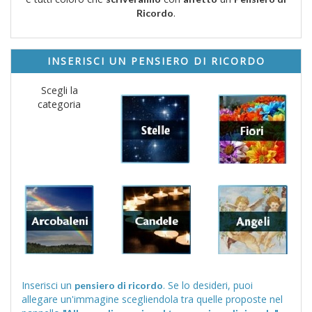
.
Ricordo
INSERISCI UN PENSIERO DI RICORDO
Scegli la
categoria
Inserisci un
. Se lo desideri, puoi
pensiero di ricordo
allegare un'immagine scegliendola tra quelle proposte nel