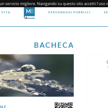
i un servizio migliore. Navigando su questo sito accetti l'uso 
 VITA
PERSONAGGI PUBBLICI
S
BACHECA
ONE