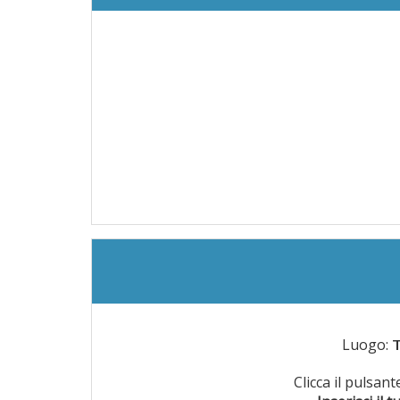
Luogo:
T
Clicca il pulsan