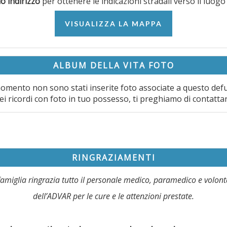
uo indirizzo
per ottenere le indicazioni stradali verso il luogo
VISUALIZZA LA MAPPA
ALBUM DELLA VITA FOTO
omento non sono stati inserite foto associate a questo def
ei ricordi con foto in tuo possesso, ti preghiamo di contatta
RINGRAZIAMENTI
famiglia ringrazia tutto il personale medico, paramedico e volont
dell’ADVAR per le cure e le attenzioni prestate.