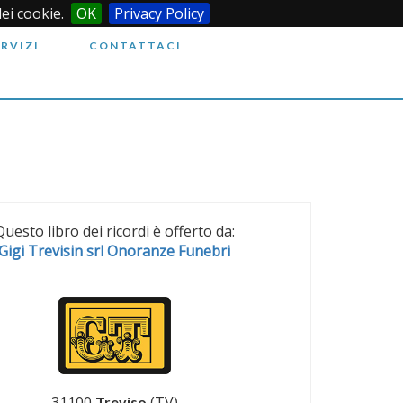
dei cookie.
OK
Privacy Policy
ERVIZI
CONTATTACI
Questo libro dei ricordi è offerto da:
Gigi Trevisin srl Onoranze Funebri
31100
(TV)
Treviso