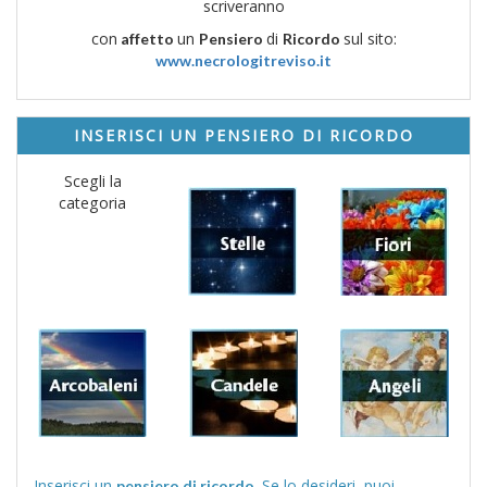
scriveranno
con
un
di
sul sito:
affetto
Pensiero
Ricordo
www.necrologitreviso.it
INSERISCI UN PENSIERO DI RICORDO
Scegli la
categoria
Inserisci un
. Se lo desideri, puoi
pensiero di ricordo