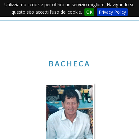
Utilizziamo i cookie per offrirti un servizio migliore. Navigando su
Apertu
questo sito accetti l'uso dei cookie.
OK
Privacy Policy
Menu
BACHECA