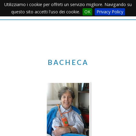
Utilizziamo i cookie per offrirti un servizio migliore. Navigando su
Apertu
questo sito accetti l'uso dei cookie.
OK
Privacy Policy
Menu
BACHECA