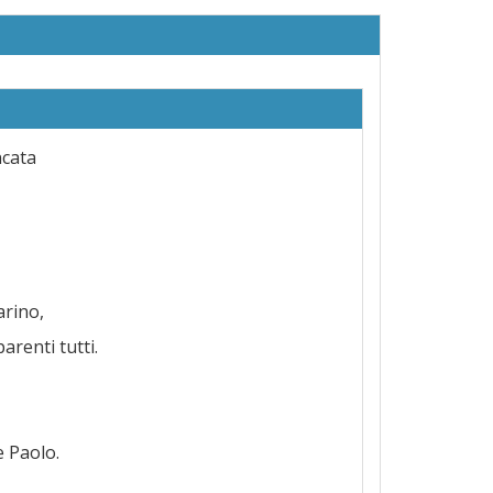
ncata
arino,
arenti tutti.
e Paolo.