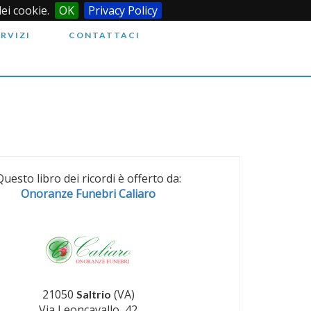
dei cookie.
OK
Privacy Policy
ERVIZI
CONTATTACI
Questo libro dei ricordi è offerto da:
Onoranze Funebri Caliaro
21050
(VA)
Saltrio
Via Leoncavallo, 42