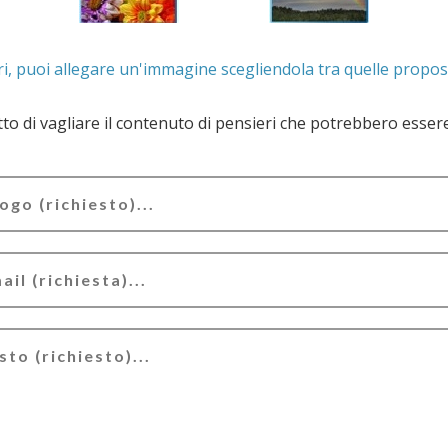
. Se lo desideri, puoi allegare un'immagine scegliendola t
e il contenuto di pensieri che potrebbero essere valutati offensivi e/o lesivi dell