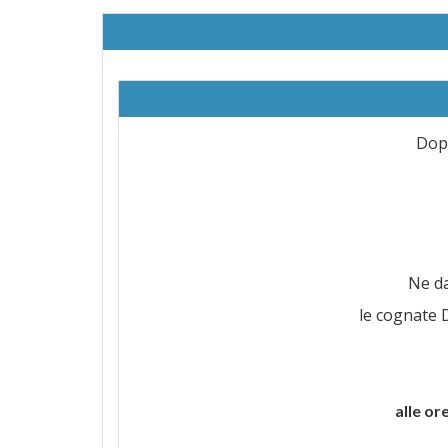
Dopo
Ne da
le cognate D
alle or