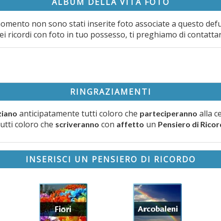
ALBUM DELLA VITA FOTO
omento non sono stati inserite foto associate a questo def
ei ricordi con foto in tuo possesso, ti preghiamo di contatta
RINGRAZIAMENTI
anticipatamente tutti coloro che
alla c
ziano
parteciperanno
tutti coloro che
con
un
scriveranno
affetto
Pensiero di Rico
INSERISCI UN PENSIERO DI RICORDO