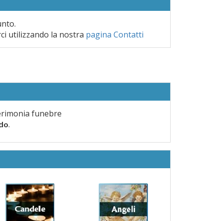
unto.
rci utilizzando la nostra
pagina Contatti
erimonia funebre
.
rdo