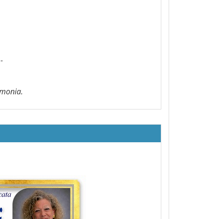
-
imonia.