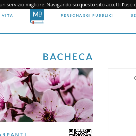
i un servizio migliore. Navigando su questo sito accetti l'uso 
 VITA
PERSONAGGI PUBBLICI
S
BACHECA
ARPANTI