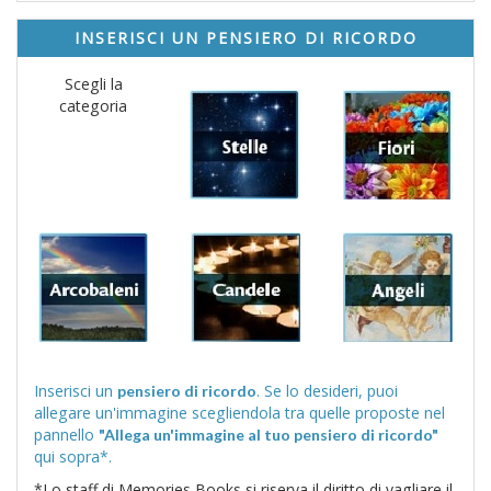
INSERISCI UN PENSIERO DI RICORDO
Scegli la
categoria
Inserisci un
. Se lo desideri, puoi
pensiero di ricordo
allegare un'immagine scegliendola tra quelle proposte nel
pannello
"Allega un'immagine al tuo pensiero di ricordo"
qui sopra*.
*Lo staff di Memories Books si riserva il diritto di vagliare il