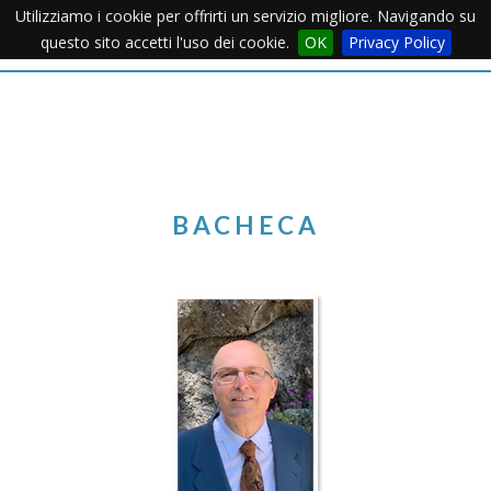
Utilizziamo i cookie per offrirti un servizio migliore. Navigando su
Apertu
questo sito accetti l'uso dei cookie.
OK
Privacy Policy
Menu
BACHECA