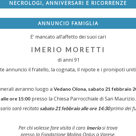
NECROLOGI, ANNIVERSARI E RICORRENZE
ANNUNCIO FAMIGLIA
E’ mancato all’affetto dei suoi cari
IMERIO MORETTI
di anni 91
e annuncio il fratello, la cognata, il nipote e i pronipoti uniti
unerali avranno luogo a
Vedano Olona, sabato 21 febbraio 2
presso la Chiesa Parrocchiale di San Maurizio.
alle ore 15:00
osario sarà recitato
prima dei fu
sabato 21 febbraio alle ore 14:30
Per chi volesse fare visita il caro
si trova
Imerio
presso la Fondazione Molina Onlus a Varese.