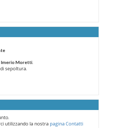
nte
a
.
Imerio Moretti
 di sepoltura.
unto.
rci utilizzando la nostra
pagina Contatti