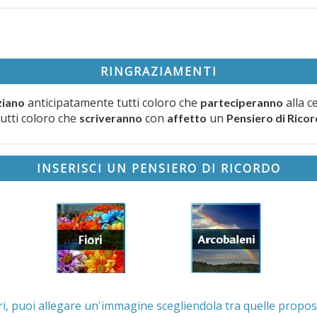
RINGRAZIAMENTI
anticipatamente tutti coloro che
alla c
ziano
parteciperanno
tutti coloro che
con
un
scriveranno
affetto
Pensiero di Rico
INSERISCI UN PENSIERO DI RICORDO
. Se lo desideri, puoi allegare un'immagine scegliendola t