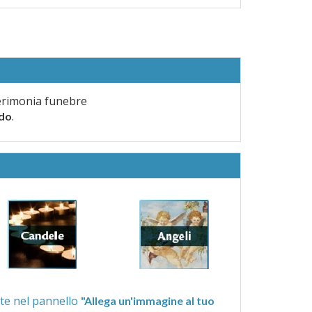
erimonia funebre
.
rdo
ra quelle proposte nel pannello
"Allega un'immagine al tuo