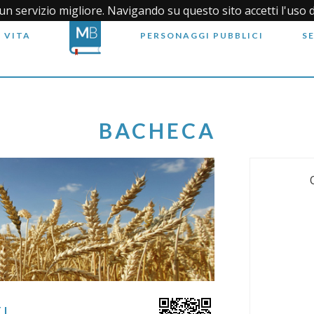
i un servizio migliore. Navigando su questo sito accetti l'uso 
 VITA
PERSONAGGI PUBBLICI
S
BACHECA
TI