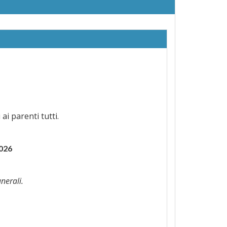
 ai parenti tutti.
026
nerali.