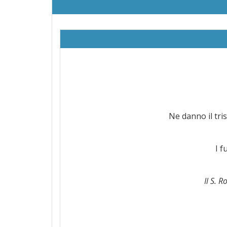
Ne danno il trist
I f
Il S. R