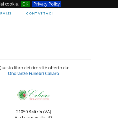
dei cookie.
OK
Privacy Policy
ERVIZI
CONTATTACI
Questo libro dei ricordi è offerto da:
Onoranze Funebri Caliaro
21050
(VA)
Saltrio
Via Leoncavallo, 42