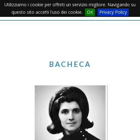
Utilizziamo i cookie per offrirti un servizio migliore. Navigando su
Apertu
questo sito accetti l'uso dei cookie.
OK
Privacy Policy
Menu
BACHECA