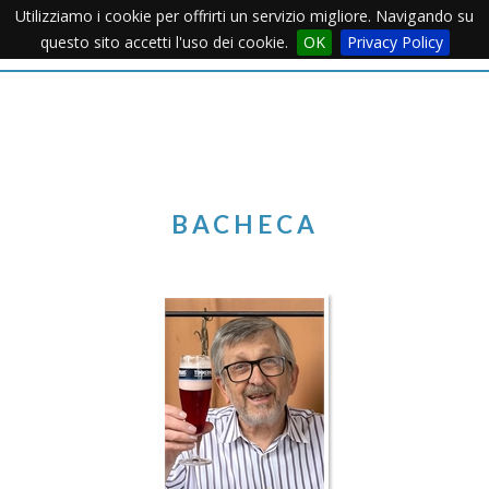
Utilizziamo i cookie per offrirti un servizio migliore. Navigando su
Apertu
questo sito accetti l'uso dei cookie.
OK
Privacy Policy
Menu
BACHECA