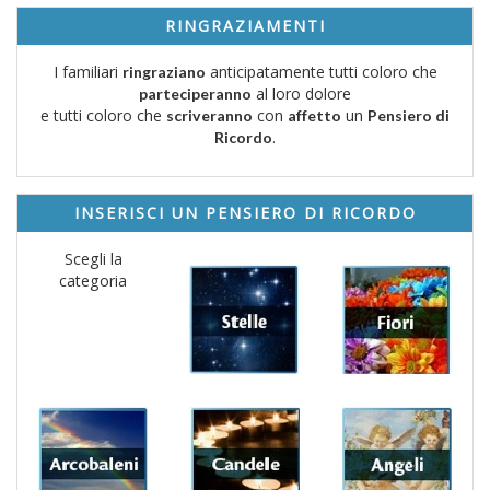
RINGRAZIAMENTI
I familiari
anticipatamente tutti coloro che
ringraziano
al loro dolore
parteciperanno
e tutti coloro che
con
un
scriveranno
affetto
Pensiero di
.
Ricordo
INSERISCI UN PENSIERO DI RICORDO
Scegli la
categoria