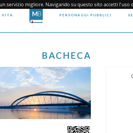
i un servizio migliore. Navigando su questo sito accetti l'uso 
 VITA
PERSONAGGI PUBBLICI
S
BACHECA
A