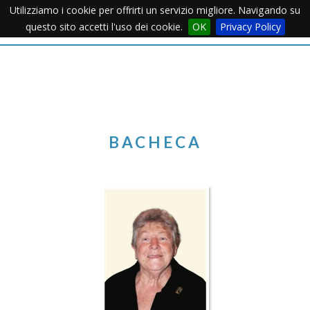
Utilizziamo i cookie per offrirti un servizio migliore. Navigando su
Apertu
questo sito accetti l'uso dei cookie.
OK
Privacy Policy
Menu
BACHECA