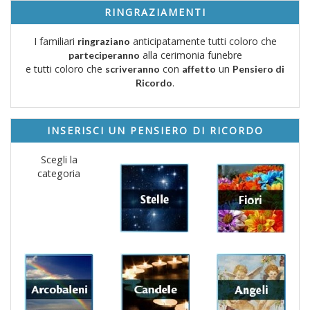
RINGRAZIAMENTI
I familiari
anticipatamente tutti coloro che
ringraziano
alla cerimonia funebre
parteciperanno
e tutti coloro che
con
un
scriveranno
affetto
Pensiero di
.
Ricordo
INSERISCI UN PENSIERO DI RICORDO
Scegli la
categoria