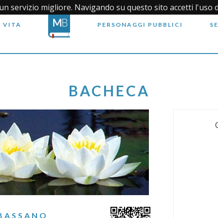
i un servizio migliore. Navigando su questo sito accetti l'uso 
 VITA
PERSONAGGI PUBBLICI
S
BACHECA
 BASSANO