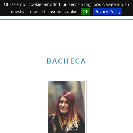
Utilizziamo i cookie per offrirti un servizio migliore. Navigando su
Apertu
questo sito accetti l'uso dei cookie.
OK
Privacy Policy
Menu
BACHECA