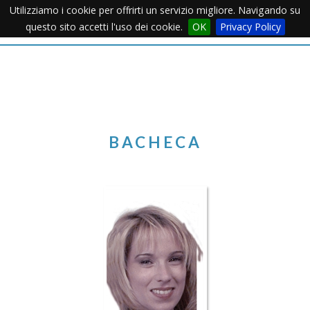
Utilizziamo i cookie per offrirti un servizio migliore. Navigando su
Apertu
questo sito accetti l'uso dei cookie.
OK
Privacy Policy
Menu
BACHECA