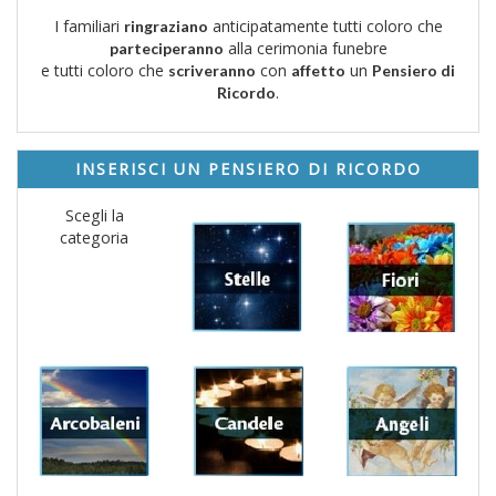
I familiari
anticipatamente tutti coloro che
ringraziano
alla cerimonia funebre
parteciperanno
e tutti coloro che
con
un
scriveranno
affetto
Pensiero di
.
Ricordo
INSERISCI UN PENSIERO DI RICORDO
Scegli la
categoria