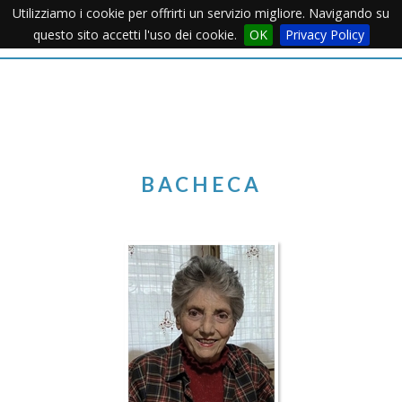
Utilizziamo i cookie per offrirti un servizio migliore. Navigando su
Apertu
questo sito accetti l'uso dei cookie.
OK
Privacy Policy
Menu
BACHECA