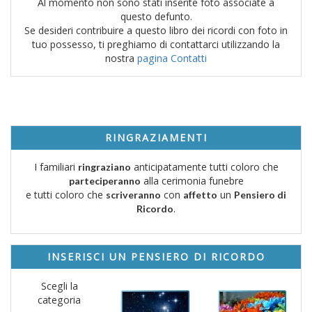
Al momento non sono stati inserite foto associate a
questo defunto.
Se desideri contribuire a questo libro dei ricordi con foto in
tuo possesso, ti preghiamo di contattarci utilizzando la
nostra
pagina Contatti
RINGRAZIAMENTI
I familiari
anticipatamente tutti coloro che
ringraziano
alla cerimonia funebre
parteciperanno
e tutti coloro che
con
un
scriveranno
affetto
Pensiero di
.
Ricordo
INSERISCI UN PENSIERO DI RICORDO
Scegli la
categoria