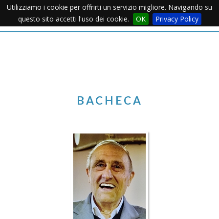
Utilizziamo i cookie per offrirti un servizio migliore. Navigando su
Apertu
questo sito accetti l'uso dei cookie.
OK
Privacy Policy
Menu
BACHECA