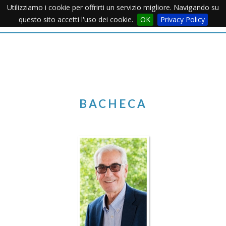
Utilizziamo i cookie per offrirti un servizio migliore. Navigando su
Apertu
questo sito accetti l'uso dei cookie.
OK
Privacy Policy
Menu
BACHECA