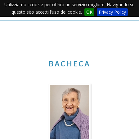
Utilizziamo i cookie per offrirti un servizio migliore. Navigando su
Apertu
questo sito accetti l'uso dei cookie.
OK
Privacy Policy
Menu
BACHECA