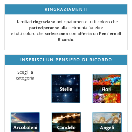
RINGRAZIAMENTI
I familiari
anticipatamente tutti coloro che
ringraziano
alla cerimonia funebre
parteciperanno
e tutti coloro che
con
un
scriveranno
affetto
Pensiero di
.
Ricordo
INSERISCI UN PENSIERO DI RICORDO
Scegli la
categoria