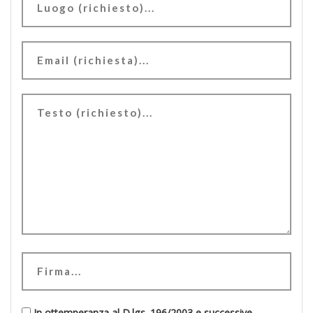
In ottemperanza al D.lgs. 196/2003 e successive