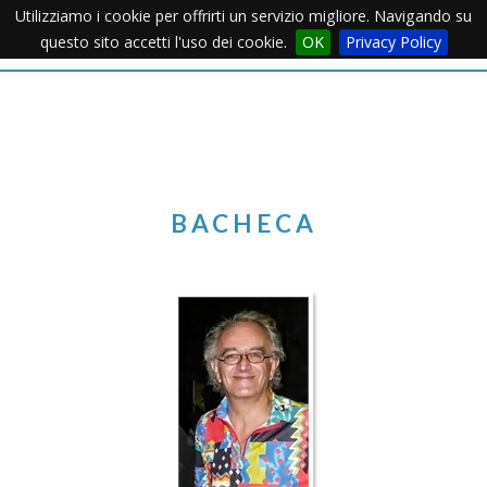
Utilizziamo i cookie per offrirti un servizio migliore. Navigando su
Apertu
questo sito accetti l'uso dei cookie.
OK
Privacy Policy
Menu
BACHECA