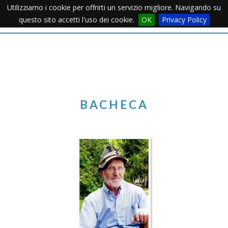
Utilizziamo i cookie per offrirti un servizio migliore. Navigando su
Apertu
questo sito accetti l'uso dei cookie.
OK
Privacy Policy
Menu
BACHECA