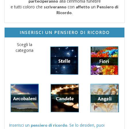
alla cerimonia funebre
parteciperanno
e tutti coloro che
con
un
scriveranno
affetto
Pensiero di
.
Ricordo
INSERISCI UN PENSIERO DI RICORDO
Scegli la
categoria
Inserisci un
. Se lo desideri, puoi
pensiero di ricordo