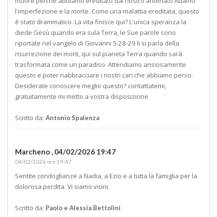
muore perché abbiamo ereditato dal nostro antenato Adamo
l'imperfezione e la morte. Come una malattia ereditata, questo
é stato drammatico. La vita finisce qui? L'unica speranza la
diede Gesù quando era sula Terra, le Sue parole sono
riportate nel vangelo di Giovanni 5:28-29 li si parla della
risurrezione dei morti, qui sul pianeta Terra quando sarà
trasformata come un paradiso. Attendiamo ansiosamente
questo e poter riabbracciare i nostri cari che abbiamo perso.
Desiderate conoscere meglio questo? contattatemi,
gratuitamente mi metto a vostra disposizione
Scritto da:
Antonio Spalenza
Marcheno ,
04/02/2026 19:47
04/02/2026 ore 19:47
Sentite condoglianze a Nadia, a Ezio e a tutta la famiglia per la
dolorosa perdita. Vi siamo vicini.
Scritto da:
Paolo e Alessia Bettolini