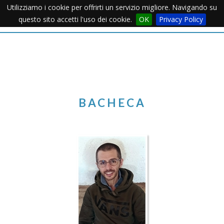
Utilizziamo i cookie per offrirti un servizio migliore. Navigando su
Apertu
questo sito accetti l'uso dei cookie.
OK
Privacy Policy
Menu
BACHECA