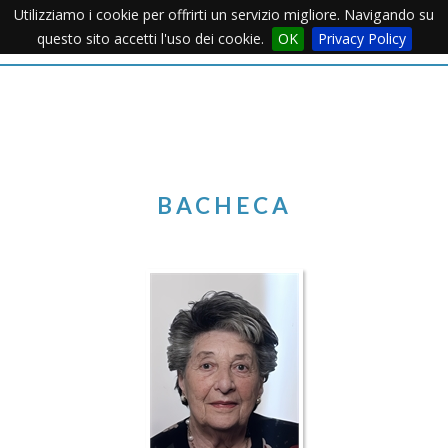
Utilizziamo i cookie per offrirti un servizio migliore. Navigando su
Apertu
questo sito accetti l'uso dei cookie.
OK
Privacy Policy
Menu
BACHECA