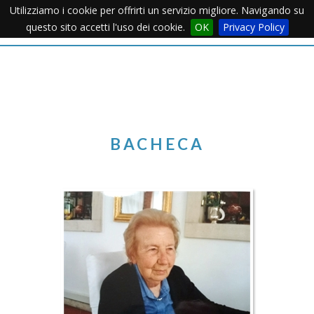
Utilizziamo i cookie per offrirti un servizio migliore. Navigando su
Apertu
questo sito accetti l'uso dei cookie.
OK
Privacy Policy
Menu
BACHECA