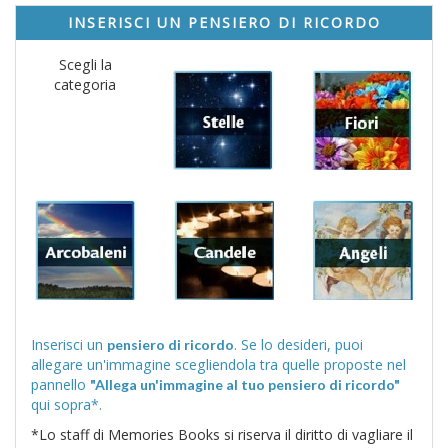
INSERISCI UN PENSIERO DI RICORDO
Scegli la
categoria
Inserisci un
. Se lo desideri, puoi
pensiero di ricordo
allegare un'immagine scegliendola tra quelle proposte nel
pannello
"Allega un'immagine al tuo pensiero di ricordo"
qui sopra*.
*Lo staff di Memories Books si riserva il diritto di vagliare il