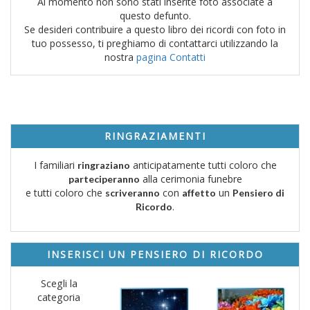
Al momento non sono stati inserite foto associate a
questo defunto.
Se desideri contribuire a questo libro dei ricordi con foto in
tuo possesso, ti preghiamo di contattarci utilizzando la
nostra
pagina Contatti
RINGRAZIAMENTI
I familiari
anticipatamente tutti coloro che
ringraziano
alla cerimonia funebre
parteciperanno
e tutti coloro che
con
un
scriveranno
affetto
Pensiero di
.
Ricordo
INSERISCI UN PENSIERO DI RICORDO
Scegli la
categoria