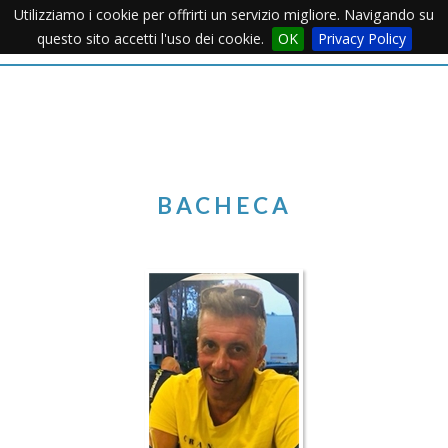
Utilizziamo i cookie per offrirti un servizio migliore. Navigando su
Apertu
questo sito accetti l'uso dei cookie.
OK
Privacy Policy
Menu
BACHECA