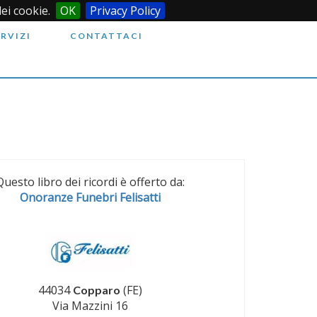
dei cookie.
OK
Privacy Policy
ERVIZI
CONTATTACI
Questo libro dei ricordi è offerto da:
Onoranze Funebri Felisatti
44034
(FE)
Copparo
Via Mazzini 16