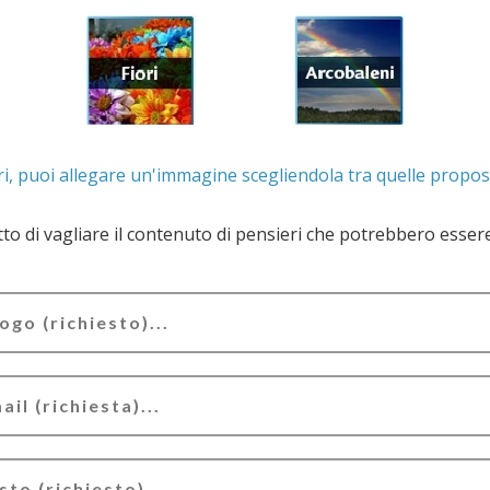
. Se lo desideri, puoi allegare un'immagine scegliendola t
e il contenuto di pensieri che potrebbero essere valutati offensivi e/o lesivi dell