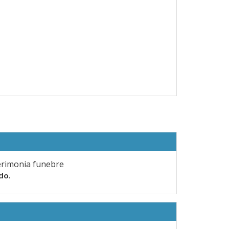
erimonia funebre
.
rdo