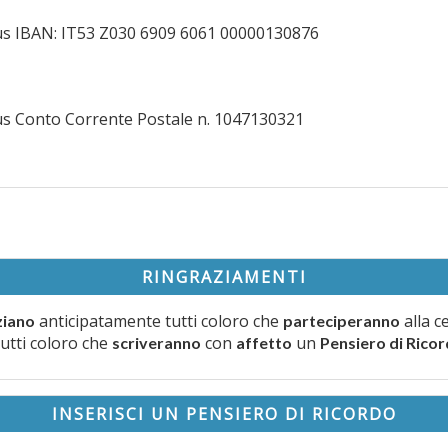
lus IBAN: IT53 Z030 6909 6061 00000130876
lus Conto Corrente Postale n. 1047130321
RINGRAZIAMENTI
anticipatamente tutti coloro che
alla c
ziano
parteciperanno
tutti coloro che
con
un
scriveranno
affetto
Pensiero di Rico
INSERISCI UN PENSIERO DI RICORDO