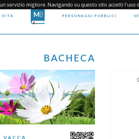
i un servizio migliore. Navigando su questo sito accetti l'uso 
 VITA
PERSONAGGI PUBBLICI
S
BACHECA
A VACCA